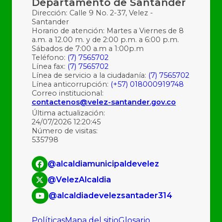
Departamento de Santander
Dirección: Calle 9 No. 2-37, Velez -
Santander
Horario de atención: Martes a Viernes de 8
a.m. a 12.00 m. y de 2:00 p.m. a 6:00 p.m.
Sábados de 7:00 a.m a 1:00p.m
Teléfono:
(7) 7565702
Línea fax:
(7) 7565702
Línea de servicio a la ciudadanía:
(7) 7565702
Línea anticorrupción:
(+57) 018000919748
Correo institucional:
contactenos@velez-santander.gov.co
Última actualización:
24/07/2026 12:20:45
Número de visitas:
535798
@alcaldiamunicipaldevelez
@VelezAlcaldia
@alcaldiadevelezsantader314
Políticas
Mapa del sitio
Glosario