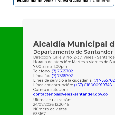
Alcaldía de Vélez
Nuestra Alcaldía
Gobierno
Alcaldía Municipal d
Departamento de Santander
Dirección: Calle 9 No. 2-37, Velez - Santande
Horario de atención: Martes a Viernes de 8 a
7:00 a.m a 1:00p.m
Teléfono:
(7) 7565702
Línea fax:
(7) 7565702
Línea de servicio a la ciudadanía:
(7) 7565702
Línea anticorrupción:
(+57) 018000919748
Correo institucional:
contactenos@velez-santander.gov.co
Última actualización:
24/07/2026 12:20:45
Número de visitas:
535167