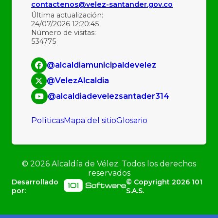
contactenos@velez-santander.gov.co
Última actualización:
24/07/2026 12:20:45
Número de visitas:
534775
@alcaldiamunicipaldevelez
@VelezAlcaldia
@alcaldiadevelezsantader314
Políticas
Mapa del sitio
Glosario
©
2026
Alcaldía de Vélez. Todos los derechos
reservados
Desarrollado
© Copyright
2026
101
por:
S.A.S.