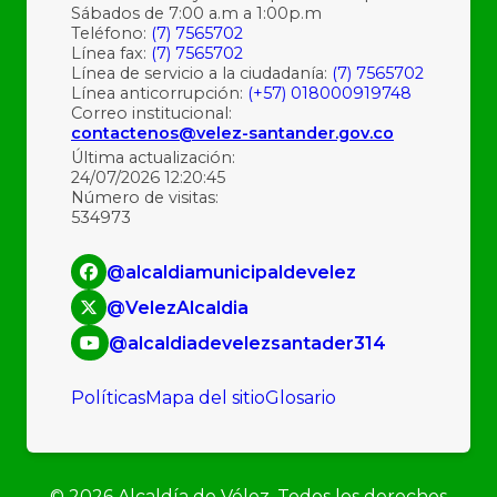
Sábados de 7:00 a.m a 1:00p.m
Teléfono:
(7) 7565702
Línea fax:
(7) 7565702
Línea de servicio a la ciudadanía:
(7) 7565702
Línea anticorrupción:
(+57) 018000919748
Correo institucional:
contactenos@velez-santander.gov.co
Última actualización:
24/07/2026 12:20:45
Número de visitas:
534973
@alcaldiamunicipaldevelez
@VelezAlcaldia
@alcaldiadevelezsantader314
Políticas
Mapa del sitio
Glosario
©
2026
Alcaldía de Vélez. Todos los derechos