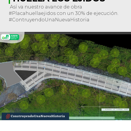
Así va nuestro avance de obra
#Placahuellaejidos con un 30% de ejecución.
#ContruyendoUnaNuevaHistoria