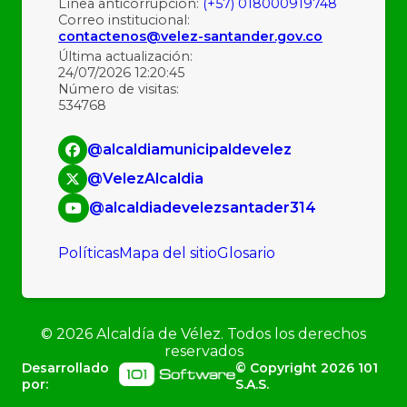
Línea anticorrupción:
(+57) 018000919748
Correo institucional:
contactenos@velez-santander.gov.co
Última actualización:
24/07/2026 12:20:45
Número de visitas:
534768
@alcaldiamunicipaldevelez
@VelezAlcaldia
@alcaldiadevelezsantader314
Políticas
Mapa del sitio
Glosario
©
2026
Alcaldía de Vélez. Todos los derechos
reservados
Desarrollado
© Copyright
2026
101
por:
S.A.S.