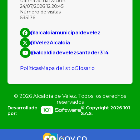
Última actualización:
24/07/2026 12:20:45
Número de visitas:
535176
@alcaldiamunicipaldevelez
@VelezAlcaldia
@alcaldiadevelezsantader314
Políticas
Mapa del sitio
Glosario
©
2026
Alcaldía de Vélez. Todos los derechos
reservados
Desarrollado
© Copyright
2026
101
por:
S.A.S.