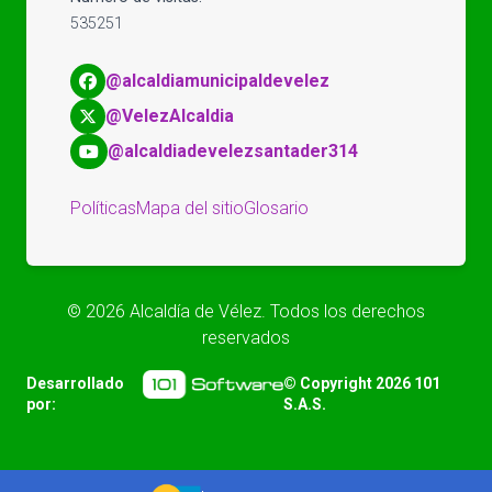
535251
@alcaldiamunicipaldevelez
@VelezAlcaldia
@alcaldiadevelezsantader314
Políticas
Mapa del sitio
Glosario
©
2026
Alcaldía de Vélez. Todos los derechos
reservados
Desarrollado
© Copyright
2026
101
por:
S.A.S.