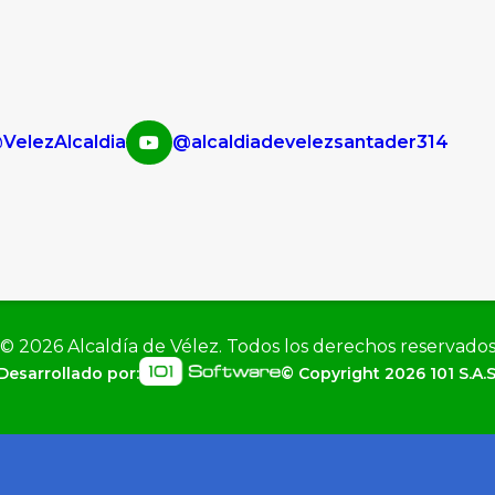
VelezAlcaldia
@alcaldiadevelezsantader314
©
2026
Alcaldía de Vélez. Todos los derechos reservado
Desarrollado por:
© Copyright
2026
101 S.A.S