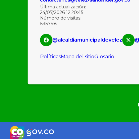
Última actualización:
24/07/2026 12:20:45
Número de visitas:
535798
@alcaldiamunicipaldevelez
@
Políticas
Mapa del sitio
Glosario